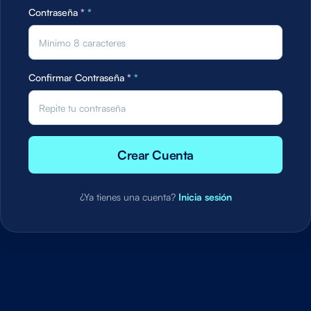
Contraseña *
*
Confirmar Contraseña *
*
Crear Cuenta
¿Ya tienes una cuenta?
Inicia sesión